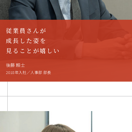
従業員さんが
成長した姿を
見ることが嬉しい
後藤 頼士
2018年入社／人事部 部長